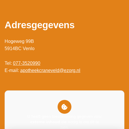
Adresgegevens
Hogeweg 99B
5914BC Venlo
Tel:
077-3520990
E-mail:
apotheekcraneveld@ezorg.nl
U heeft geen toestemming gegeven voor
externe inhoud
die nodig is om dit te
zien.