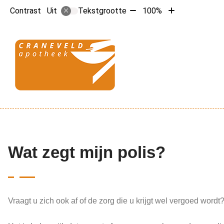
Tekst
Tekst
Contrast
Tekstgrootte
100%
Uit
verkleinen
vergroten
met
met
10%
10%
Hoofdme
Wat zegt mijn polis?
Vraagt u zich ook af of de zorg die u krijgt wel vergoed wordt