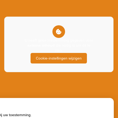
U heeft geen toestemming gegeven voor
externe inhoud
die nodig is om dit te
zien.
Cookie-instellingen wijzigen
wij uw toestemming.