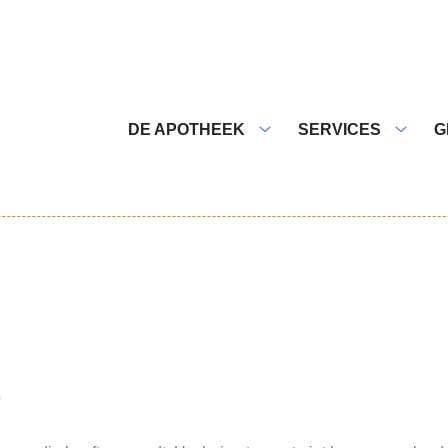
nu
DE APOTHEEK
SERVICES
G
De
Servic
apotheek
subme
submenu
?