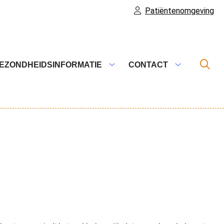
Patiëntenomgeving
EZONDHEIDSINFORMATIE
CONTACT
es
Gezondheidsinformatie
Contact
nu
submenu
submenu