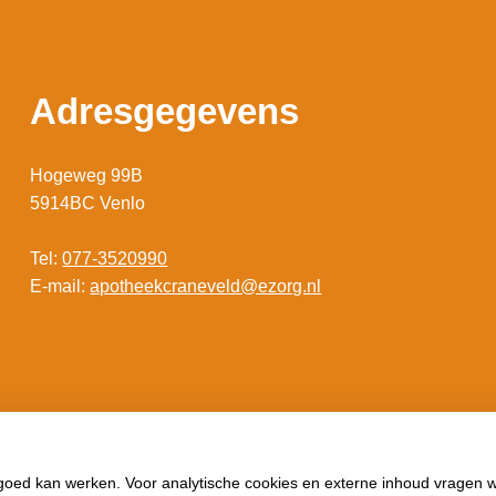
Adresgegevens
Hogeweg 99B
5914BC Venlo
Tel:
077-3520990
E-mail:
apotheekcraneveld@ezorg.nl
 goed kan werken. Voor analytische cookies en externe inhoud vragen 